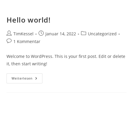
Zum
Inhalt
Hello world!
springen
Beitrags-
Beitrag
Beitrags-
TimKessel
Januar 14, 2022
Uncategorized
Autor:
veröffentlicht:
Kategorie:
Beitrags-
1 Kommentar
Kommentare:
Welcome to WordPress. This is your first post. Edit or delete
it, then start writing!
Hello
Weiterlesen
World!